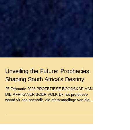
Unveiling the Future: Prophecies
Shaping South Africa's Destiny
25 Februarie 2025 PROFETIESE BOODSKAP AAN
DIE AFRIKANER BOER VOLK Ek het profetiese
woord vir ons boervolk, die afstammelinge van die
Voortrekkers. n Boodskap van hoop maar ook van
waarskuwing. Die boodskap het ek reeds gegee op 25
Februarie 2025: Ek self is n trotse afstammeling van