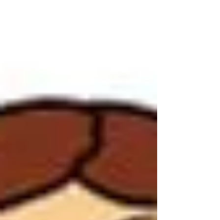
die Voortrekkers, my nooiensvan is Roux. Die tyd het
gekom dat die Here ons land vir ons gaan teruggee.
God antwoord nou die gebede van ons voorouers - die
Voortrekkers - toe hul geveg het vir o